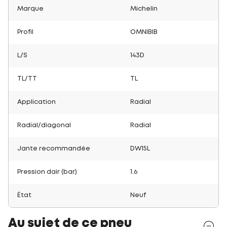
Marque
Michelin
Profil
OMNIBIB
L/S
143D
TL/TT
TL
Application
Radial
Radial/diagonal
Radial
Jante recommandée
DW15L
Pression dair (bar)
1.6
État
Neuf
Au sujet de ce pneu