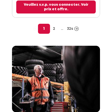
Veuillez s.v.p. vous connecter. Voir
prix et offre.
1
2
...
324