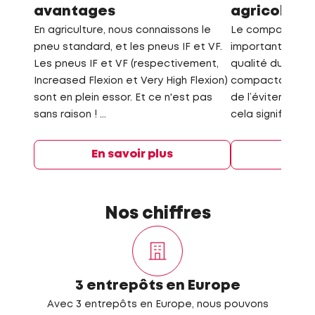
avantages
agricoles
En agriculture, nous connaissons le
Le compactage d
pneu standard, et les pneus IF et VF.
importante en ag
Les pneus IF et VF (respectivement,
qualité du sol e
Increased Flexion et Very High Flexion)
compactage du so
sont en plein essor. Et ce n'est pas
de l’éviter auta
sans raison ! ...
cela signifie ...
En savoir plus
En s
Nos chiffres
3 entrepôts en Europe
Avec 3 entrepôts en Europe, nous pouvons