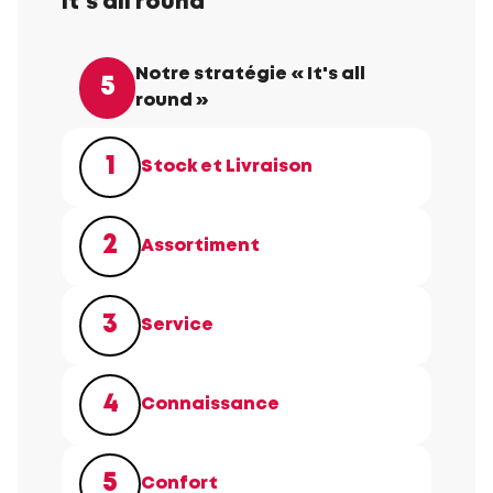
It's all round
Notre stratégie « It's all
5
round »
1
Stock et Livraison
2
Assortiment
3
Service
4
Connaissance
5
Confort