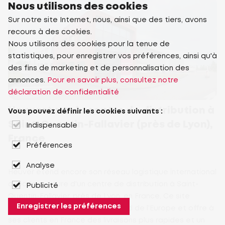
Nous utilisons des cookies
Sur notre site Internet, nous, ainsi que des tiers, avons
recours à des cookies.
Nous utilisons des cookies pour la tenue de
statistiques, pour enregistrer vos préférences, ainsi qu'à
des fins de marketing et de personnalisation des
annonces.
Pour en savoir plus, consultez notre
déclaration de confidentialité
L'ouverture du centre de distribution à
Vous pouvez définir les cookies suivants :
Saint-Quentin-Fallavier (près de Lyon),
Indispensable
France
Préférences
Analyse
Heuver étend encore son réseau logistique international
avec l'ouverture d'un centre de distribution à Saint-
Publicité
Quentin-Fallavier, près de Lyon, en France. Ce site
Enregistrer les préférences
renforce sa présence dans le sud de l'Europe et offre à
ses clients en France des livraisons plus rapides et un