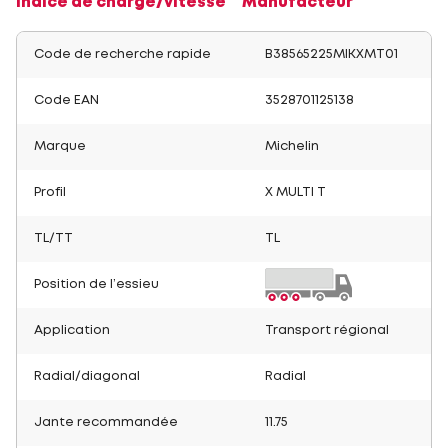
Indice de charge/vitesse
Manufacteur
Code de recherche rapide
B38565225MIKXMT01
Code EAN
3528701125138
Marque
Michelin
Profil
X MULTI T
TL/TT
TL
Position de l’essieu
Application
Transport régional
Radial/diagonal
Radial
Jante recommandée
11.75