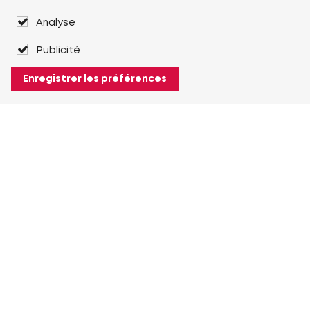
Analyse
Publicité
Enregistrer les préférences
À propos de Heuver
Heuver
Historique
Plus À propos de Heuver
Mon Heuver
Connexion
Enregistrement