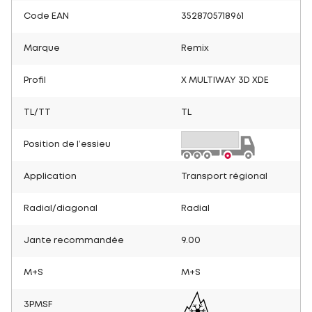
Code EAN
3528705718961
Marque
Remix
Profil
X MULTIWAY 3D XDE
TL/TT
TL
Position de l’essieu
Application
Transport régional
Radial/diagonal
Radial
Jante recommandée
9.00
M+S
M+S
3PMSF