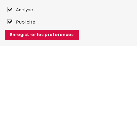
Analyse
Publicité
Enregistrer les préférences
À propos de Heuver
Heuver
Historique
Plus À propos de Heuver
Mon Heuver
Connexion
Enregistrement