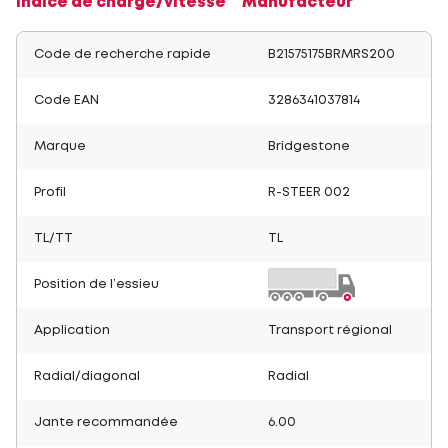
Indice de charge/vitesse
Manufacteur
Code de recherche rapide
B21575175BRMRS200
Code EAN
3286341037814
Marque
Bridgestone
Profil
R-STEER 002
TL/TT
TL
Position de l’essieu
Application
Transport régional
Radial/diagonal
Radial
Jante recommandée
6.00