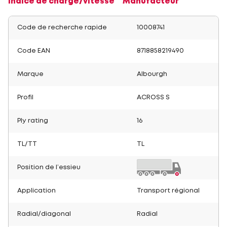
Indice de charge/vitesse
Manufacteur
Code de recherche rapide
10008741
Code EAN
8718858219490
Marque
Albourgh
Profil
ACROSS S
Ply rating
16
TL/TT
TL
Position de l’essieu
Application
Transport régional
Radial/diagonal
Radial