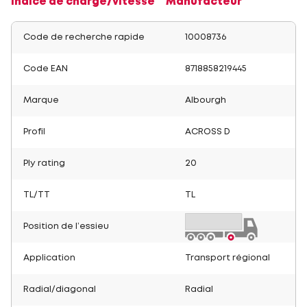
Indice de charge/vitesse
Manufacteur
Code de recherche rapide
10008736
Code EAN
8718858219445
Marque
Albourgh
Profil
ACROSS D
Ply rating
20
TL/TT
TL
Position de l’essieu
Application
Transport régional
Radial/diagonal
Radial