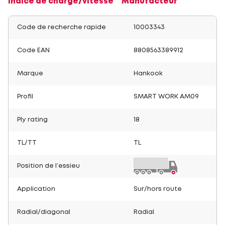
Indice de charge/vitesse
Manufacteur
Code de recherche rapide
10003343
Code EAN
8808563389912
Marque
Hankook
Profil
SMART WORK AM09
Ply rating
18
TL/TT
TL
Position de l’essieu
Application
Sur/hors route
Radial/diagonal
Radial