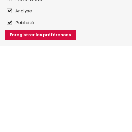
Analyse
Publicité
Enregistrer les préférences
À propos de Heuver
Heuver
Historique
Plus À propos de Heuver