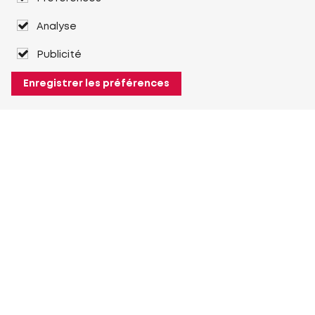
Analyse
Publicité
Enregistrer les préférences
À propos de Heuver
Heuver
Historique
Plus À propos de Heuver