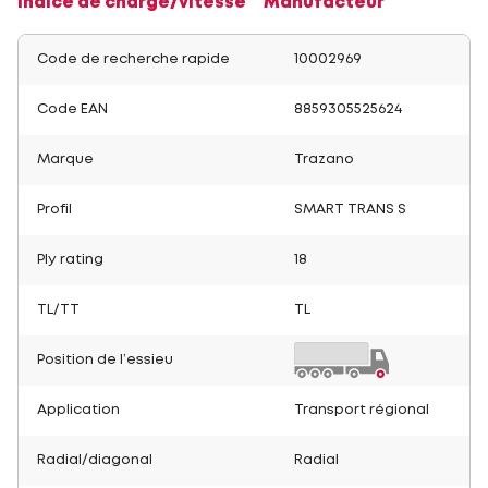
Indice de charge/vitesse
Manufacteur
Code de recherche rapide
10002969
Code EAN
8859305525624
Marque
Trazano
Profil
SMART TRANS S
Ply rating
18
TL/TT
TL
Position de l’essieu
Application
Transport régional
Radial/diagonal
Radial