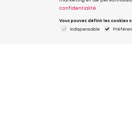
marketing et de personnalisa
confidentialité
Vous pouvez définir les cookies s
Indispensable
Préfére
À propos de Heuver
Heuver
Historique
Plus À propos de Heuver