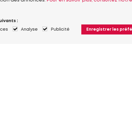
tion des annonces.
Pour en savoir plus, consultez notr
uivants :
nces
Analyse
Publicité
Enregistrer les préf