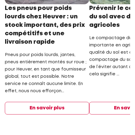
Les pneus pour poids
Prévenir le c
lourds chez Heuver : un
du sol avec d
stock important, des prix
agricoles
compétitifs et une
Le compactage du so
livraison rapide
importante en agricu
qualité du sol est al
Pneus pour poids lourds, jantes,
compactage du sol. I
pneus entièrement montés sur roue ;
de l’éviter autant qu
pour Heuver, en tant que fournisseur
cela signifie ...
global, tout est possible. Notre
service ne connaît aucune limite. En
effet, nous nous efforçon...
En savoir plus
En savoi