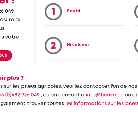
er !
26 049
Say hi
mesure au
us
ns votre
Hi volume
ous
ir plus ?
s sur les pneus agricoles, veuillez contacter l'un de no
33 (0)482 926 049
, ou en écrivant à
info@heuver.fr
ou en
galement trouver toutes
les informations sur les pneu