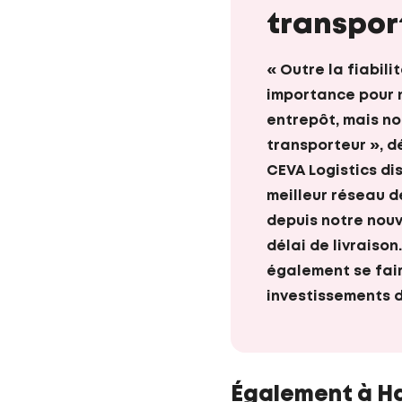
transpor
« Outre la fiabili
importance pour n
entrepôt, mais n
transporteur », d
CEVA Logistics di
meilleur réseau d
depuis notre nouv
délai de livraison
également se faire
investissements d
Également à Ha