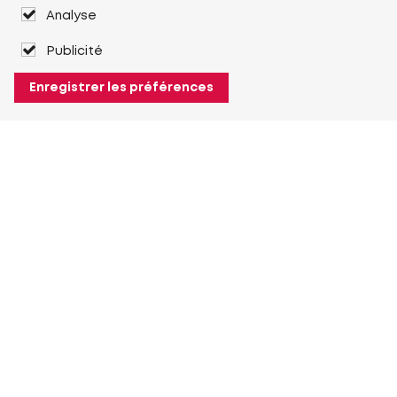
Analyse
Publicité
Enregistrer les préférences
À propos de Heuver
Heuver
Historique
Plus À propos de Heuver