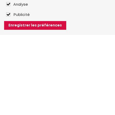
Analyse
Publicité
Enregistrer les préférences
À propos de Heuver
Heuver
Historique
Plus À propos de Heuver