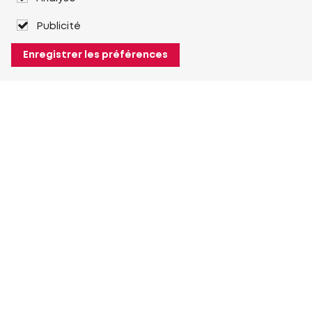
Publicité
Enregistrer les préférences
À propos de Heuver
Heuver
Historique
Plus À propos de Heuver