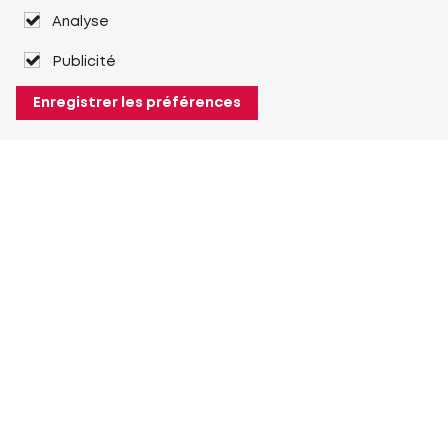
Analyse
Publicité
Enregistrer les préférences
À propos de Heuver
Heuver
Historique
Plus À propos de Heuver