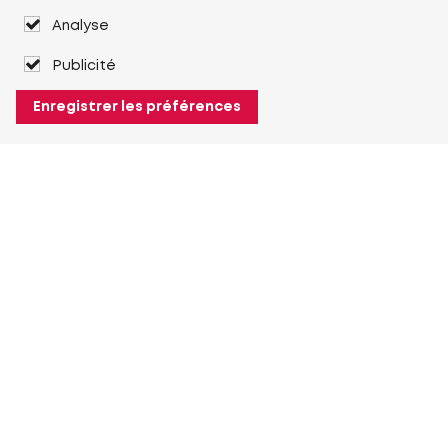
Analyse
Publicité
Enregistrer les préférences
À propos de Heuver
Heuver
Historique
Plus À propos de Heuver