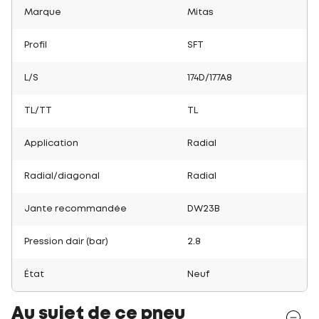
Marque
Mitas
Profil
SFT
L/S
174D/177A8
TL/TT
TL
Application
Radial
Radial/diagonal
Radial
Jante recommandée
DW23B
Pression dair (bar)
2.8
État
Neuf
Au sujet de ce pneu