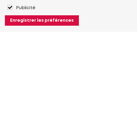
Publicité
Enregistrer les préférences
À propos de Heuver
Heuver
Historique
Plus À propos de Heuver
Mon Heuver