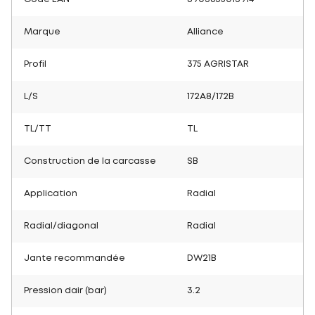
Marque
Alliance
Profil
375 AGRISTAR
L/S
172A8/172B
TL/TT
TL
Construction de la carcasse
SB
Application
Radial
Radial/diagonal
Radial
Jante recommandée
DW21B
Pression dair (bar)
3.2