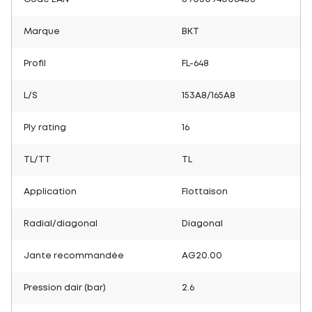
Marque
BKT
Profil
FL-648
L/S
153A8/165A8
Ply rating
16
TL/TT
TL
Application
Flottaison
Radial/diagonal
Diagonal
Jante recommandée
AG20.00
Pression dair (bar)
2.6