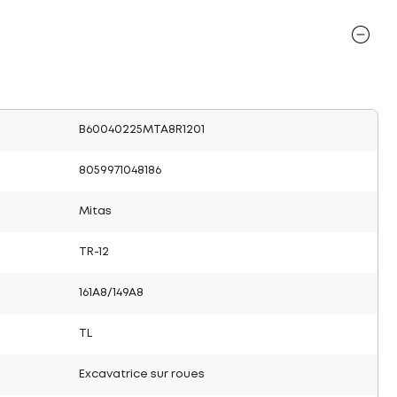
B60040225MTA8R1201
8059971048186
Mitas
TR-12
161A8/149A8
TL
Excavatrice sur roues