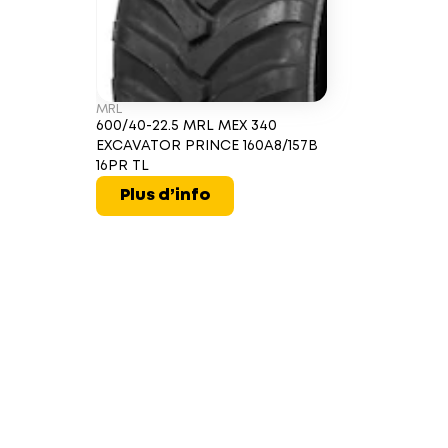
MRL
600/40-22.5 MRL MEX 340
EXCAVATOR PRINCE 160A8/157B
16PR TL
Plus d’info