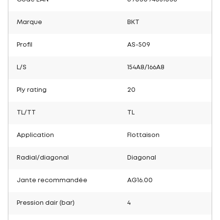
Marque
BKT
Profil
AS-509
L/S
154A8/166A8
Ply rating
20
TL/TT
TL
Application
Flottaison
Radial/diagonal
Diagonal
Jante recommandée
AG16.00
Pression dair (bar)
4