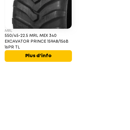
MRL
550/45-22.5 MRL MEX 340
EXCAVATOR PRINCE 159A8/156B
16PR TL
Plus d’info