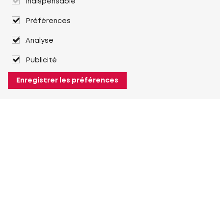
Indispensable
Préférences
Analyse
Publicité
Enregistrer les préférences
À propos de Heuver
Heuver
Historique
Plus À propos de Heuver
Mon Heuver