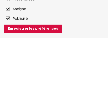
Analyse
Publicité
Enregistrer les préférences
À propos de Heuver
Heuver
Historique
Plus À propos de Heuver