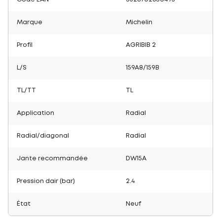
Marque
Michelin
Profil
AGRIBIB 2
L/S
159A8/159B
TL/TT
TL
Application
Radial
Radial/diagonal
Radial
Jante recommandée
DW15A
Pression dair (bar)
2.4
État
Neuf