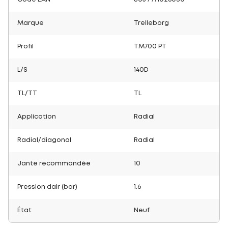
Marque
Trelleborg
Profil
TM700 PT
L/S
140D
TL/TT
TL
Application
Radial
Radial/diagonal
Radial
Jante recommandée
10
Pression dair (bar)
1.6
État
Neuf