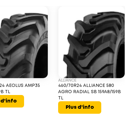
ALLIANCE
BA
24 AEOLUS AMP35
460/70R24 ALLIANCE 580
4
9B TL
AGRO RADIAL SB 159A8/159B
15
TL
 d’info
Plus d’info