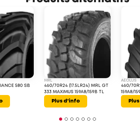
MRL
AEOLUS
IANCE 580 SB
460/70R24 (17.5LR24) MRL GT
460/70R
333 MAXIMUS 159A8/159B TL
159A8/15
fo
Plus d’info
Plus