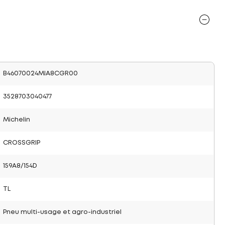
B46070024MIA8CGR00
3528703040477
Michelin
CROSSGRIP
159A8/154D
TL
Pneu multi-usage et agro-industriel