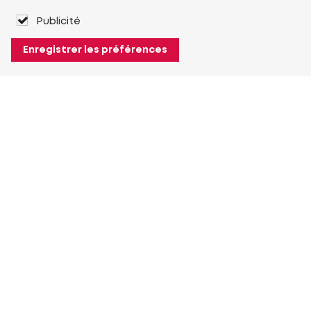
Publicité
Enregistrer les préférences
À propos de Heuver
Heuver
Historique
Plus À propos de Heuver
Mon Heuver
Connexion
Enregistrement
Plus Mon Heuver