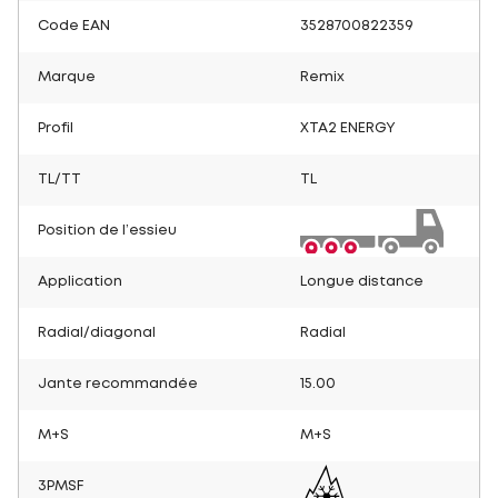
Code EAN
3528700822359
Marque
Remix
Profil
XTA2 ENERGY
TL/TT
TL
Position de l’essieu
Application
Longue distance
Radial/diagonal
Radial
Jante recommandée
15.00
M+S
M+S
3PMSF