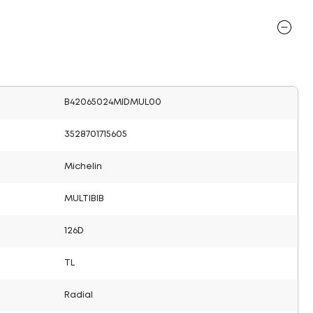
B42065024MIDMUL00
3528701715605
Michelin
MULTIBIB
126D
TL
Radial