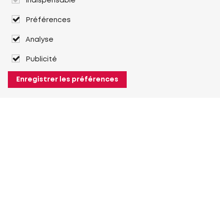
Indispensable
Préférences
Analyse
Publicité
Enregistrer les préférences
À propos de Heuver
Heuver
Historique
Plus À propos de Heuver
Mon Heuver
Connexion