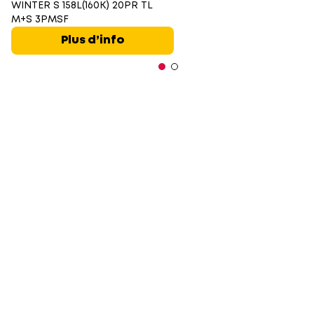
WINTER S 158L(160K) 20PR TL
M+S 3PMSF
Plus d’info