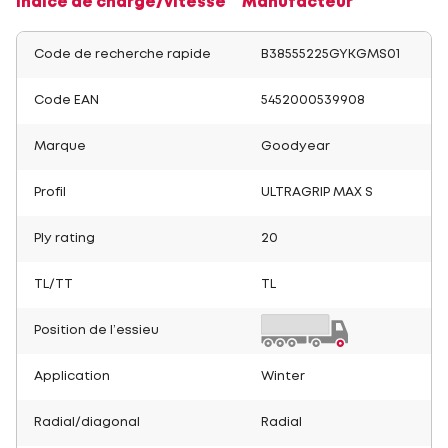
Indice de charge/vitesse
Manufacteur
Code de recherche rapide
B38555225GYKGMS01
Code EAN
5452000539908
Marque
Goodyear
Profil
ULTRAGRIP MAX S
Ply rating
20
TL/TT
TL
Position de l’essieu
Application
Winter
Radial/diagonal
Radial