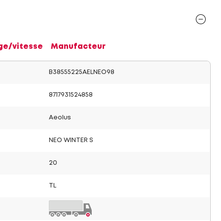
ge/vitesse
Manufacteur
B38555225AELNEO98
8717931524858
Aeolus
NEO WINTER S
20
TL