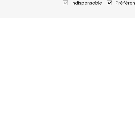
Indispensable
Préfére
À propos de Heuver
Heuver
Historique
Plus À propos de Heuver
Mon Heuver