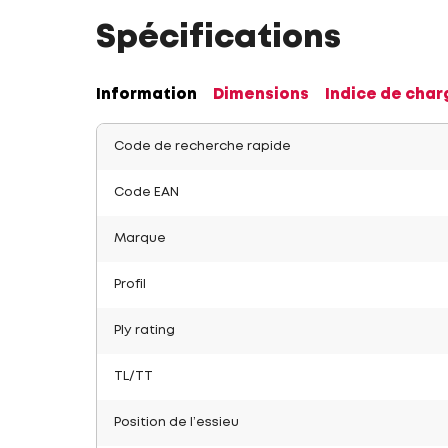
Spécifications
Information
Dimensions
Indice de char
Code de recherche rapide
Code EAN
Marque
Profil
Ply rating
TL/TT
Position de l’essieu