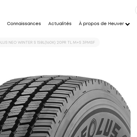
Connaissances
Actualités
À propos de Heuver
LUS NEO WINTER S 158L(160K) 20PR TL M+S 3PMSF