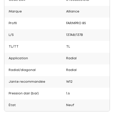
Marque
Alliance
Profil
FARMPRO 85
L/S
137A8/137B
TL/TT
TL
Application
Radial
Radial/diagonal
Radial
Jante recommandée
W12
Pression dair (bar)
1.6
État
Neuf