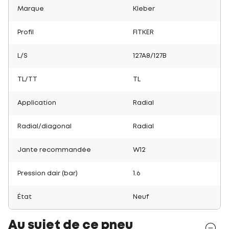
Marque
Kleber
Profil
FITKER
L/S
127A8/127B
TL/TT
TL
Application
Radial
Radial/diagonal
Radial
Jante recommandée
W12
Pression dair (bar)
1.6
État
Neuf
Au sujet de ce pneu