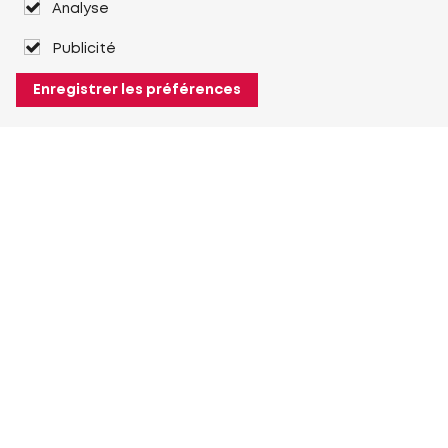
Analyse
Publicité
Enregistrer les préférences
À propos de Heuver
Heuver
Historique
Plus À propos de Heuver