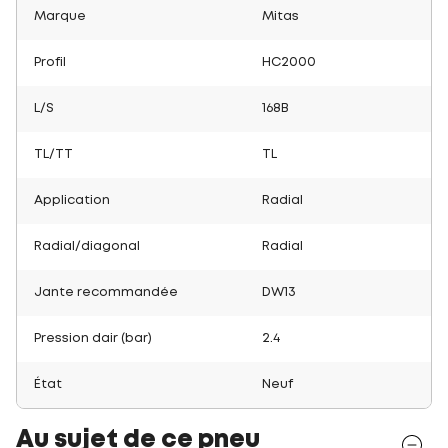
Marque
Mitas
Profil
HC2000
L/S
168B
TL/TT
TL
Application
Radial
Radial/diagonal
Radial
Jante recommandée
DW13
Pression dair (bar)
2.4
État
Neuf
Au sujet de ce pneu