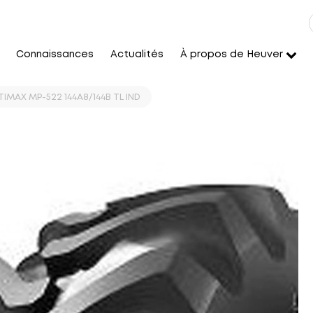
Connaissances
Actualités
À propos de Heuver
IMAX MP-522 144A8/144B TL IND