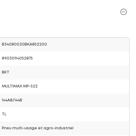
B34080020BKA852200
8903094052875
BKT
MULTIMAX MP-522
144A8/144B
TL
Pneu multi-usage et agro-industriel