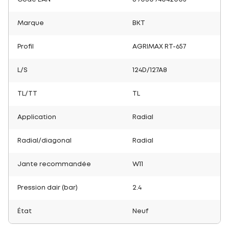
Marque
BKT
Profil
AGRIMAX RT-657
L/S
124D/127A8
TL/TT
TL
Application
Radial
Radial/diagonal
Radial
Jante recommandée
W11
Pression dair (bar)
2.4
État
Neuf