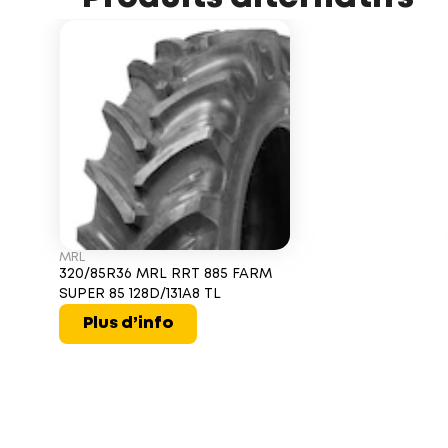
MRL
320/85R36 MRL RRT 885 FARM
SUPER 85 128D/131A8 TL
Plus d’info