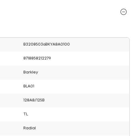
B32085036BKYA8A0100
8718858212279
Barkley
BLA01
128A8/125B
TL
Radial