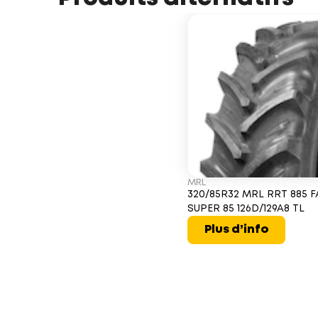
MRL
320/85R32 MRL RRT 885 
SUPER 85 126D/129A8 TL
Plus d’info