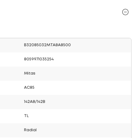
B32085032MTA8A8500
8059971035254
Mitas
AC85
142A8/142B
TL
Radial