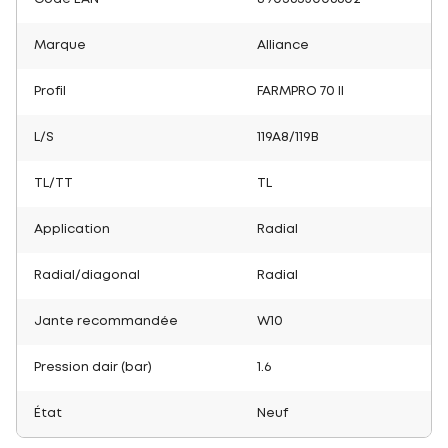
Marque
Alliance
Profil
FARMPRO 70 II
L/S
119A8/119B
TL/TT
TL
Application
Radial
Radial/diagonal
Radial
Jante recommandée
W10
Pression dair (bar)
1.6
État
Neuf