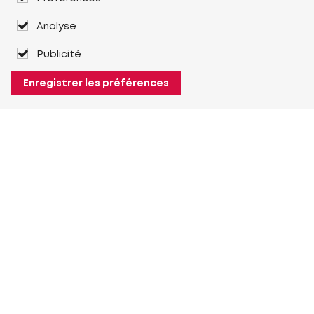
Analyse
Publicité
Enregistrer les préférences
À propos de Heuver
Heuver
Historique
Plus À propos de Heuver