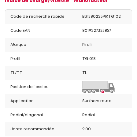
Indice de charge/vitesse
Manufacteur
Code de recherche rapide
B31580225PIKTG102
Code EAN
8019227355857
Marque
Pirelli
Profil
TG:01S
TL/TT
TL
Position de l’essieu
Application
Sur/hors route
Radial/diagonal
Radial
Jante recommandée
9.00