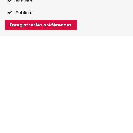
Analyse
Publicité
Enregistrer les préférences
À propos de Heuver
Heuver
Historique
Plus À propos de Heuver
Mon Heuver
Connexion
Enregistrement
Plus Mon Heuver