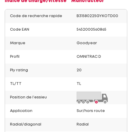
Indice de charge/vitesse
Manufacteur
Code de recherche rapide
B31580225GYKOTD00
Code EAN
5452000560865
Marque
Goodyear
Profil
OMNITRAC D
Ply rating
20
TL/TT
TL
Position de l’essieu
Application
Sur/hors route
Radial/diagonal
Radial