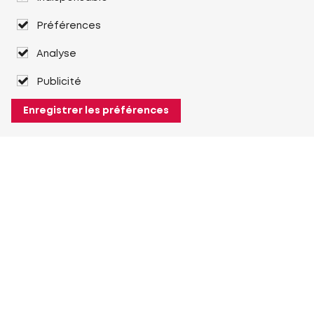
Préférences
Analyse
Publicité
Enregistrer les préférences
À propos de Heuver
Heuver
Historique
Plus À propos de Heuver
Mon Heuver
Connexion