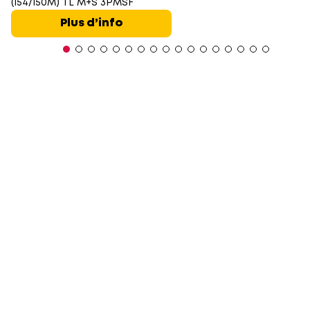
(154/150M) TL M+S 3PMSF
Plus d’info