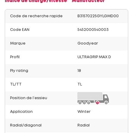
Indice de charge/vitesse
Manufacteur
Code de recherche rapide
B31570225GYLGMD00
Code EAN
5452000540003
Marque
Goodyear
Profil
ULTRAGRIP MAX D
Ply rating
18
TL/TT
TL
Position de l’essieu
Application
Winter
Radial/diagonal
Radial