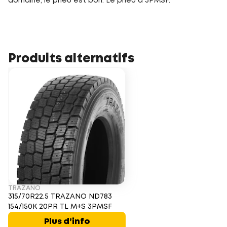
domaine, le pneu est bon. Le pneu a 3PMSF.
Produits alternatifs
TRAZANO
315/70R22.5 TRAZANO ND783
154/150K 20PR TL M+S 3PMSF
Plus d’info