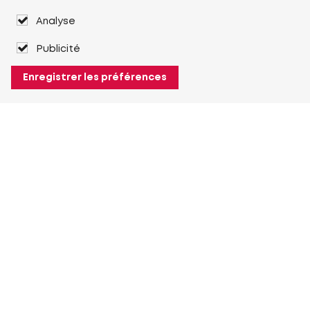
Analyse
Publicité
Enregistrer les préférences
À propos de Heuver
Heuver
Historique
Plus À propos de Heuver
Mon Heuver
Connexion
Enregistrement