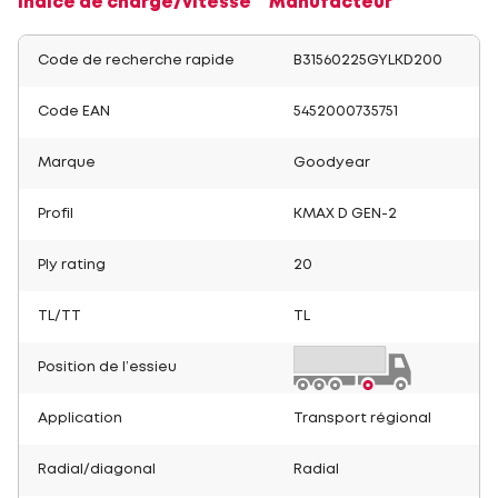
Indice de charge/vitesse
Manufacteur
Code de recherche rapide
B31560225GYLKD200
Code EAN
5452000735751
Marque
Goodyear
Profil
KMAX D GEN-2
Ply rating
20
TL/TT
TL
Position de l’essieu
Application
Transport régional
Radial/diagonal
Radial