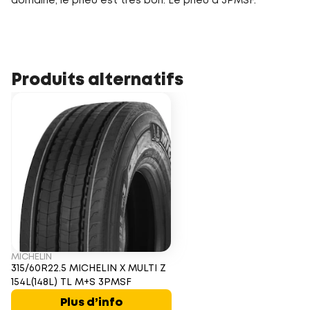
domaine, le pneu est très bon. Le pneu a 3PMSF.
Produits alternatifs
MICHELIN
315/60R22.5 MICHELIN X MULTI Z
154L(148L) TL M+S 3PMSF
Plus d’info