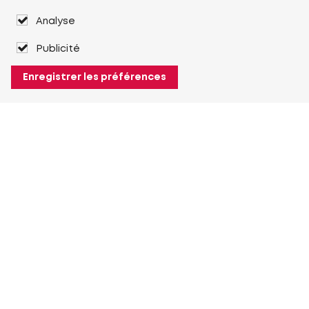
Analyse
Publicité
Enregistrer les préférences
À propos de Heuver
Heuver
Historique
Plus À propos de Heuver
Mon Heuver
Connexion
Enregistrement