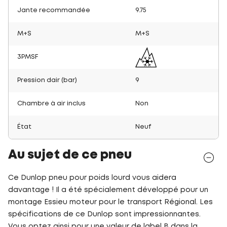
Jante recommandée
9.75
M+S
M+S
3PMSF
Pression dair (bar)
9
Chambre à air inclus
Non
État
Neuf
Au sujet de ce pneu
Ce Dunlop pneu pour poids lourd vous aidera
davantage ! Il a été spécialement développé pour un
montage Essieu moteur pour le transport Régional. Les
spécifications de ce Dunlop sont impressionnantes.
Vous optez ainsi pour une valeur de label B dans la