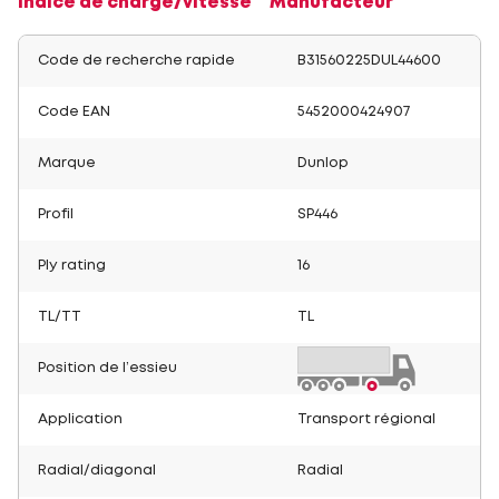
Indice de charge/vitesse
Manufacteur
Code de recherche rapide
B31560225DUL44600
Code EAN
5452000424907
Marque
Dunlop
Profil
SP446
Ply rating
16
TL/TT
TL
Position de l’essieu
Application
Transport régional
Radial/diagonal
Radial