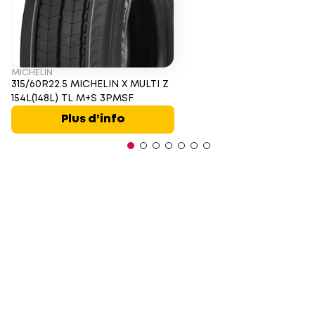
MICHELIN
315/60R22.5 MICHELIN X MULTI Z
154L(148L) TL M+S 3PMSF
Plus d’info