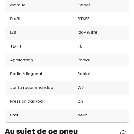
Marque
Kleber
Profil
FITKER
L/S
120A8/117B
TL/TT
TL
Application
Radial
Radial/diagonal
Radial
Jante recommandée
W9
Pression dair (bar)
2.4
État
Neuf
Au sujet de ce pneu