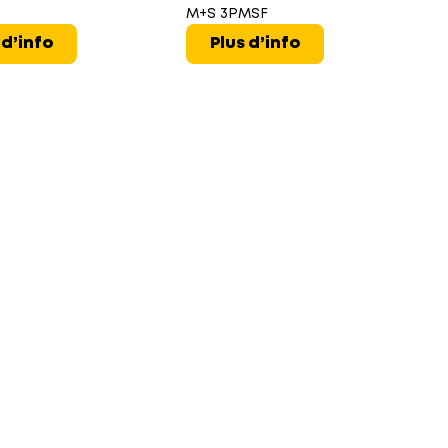
M+S 3PMSF
T
 d’info
Plus d’info