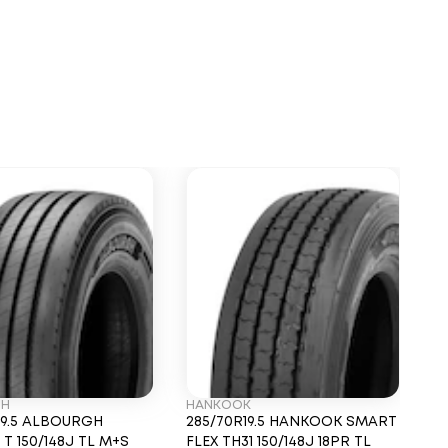
GH
HANKOOK
A
19.5 ALBOURGH
285/70R19.5 HANKOOK SMART
28
T 150/148J TL M+S
FLEX TH31 150/148J 18PR TL
AL