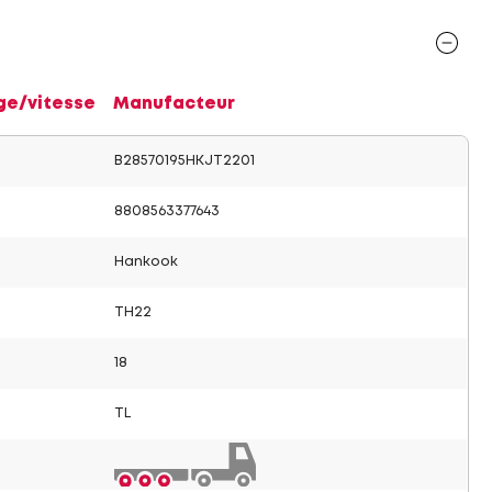
ge/vitesse
Manufacteur
B28570195HKJT2201
8808563377643
Hankook
TH22
18
TL