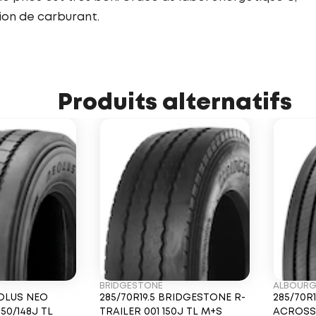
ion de carburant.
Produits alternatifs
BRIDGESTONE
ALBOUR
EOLUS NEO
285/70R19.5 BRIDGESTONE R-
285/70R
50/148J TL
TRAILER 001 150J TL M+S
ACROSS 