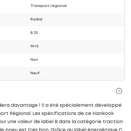
Transport régional
Radial
8.25
M+S
Non
Neuf
dera davantage ! Il a été spécialement développé
rt Régional. Les spécifications de ce Hankook
ur une valeur de label B dans la catégorie traction
le pneu est très bon. Grâce au label énergétique C,