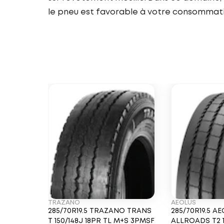
le pneu est favorable à votre consommat
TRAZANO
AEOLUS
285/70R19.5 TRAZANO TRANS
285/70R19.5 A
T 150/148J 18PR TL M+S 3PMSF
ALLROADS T2 1