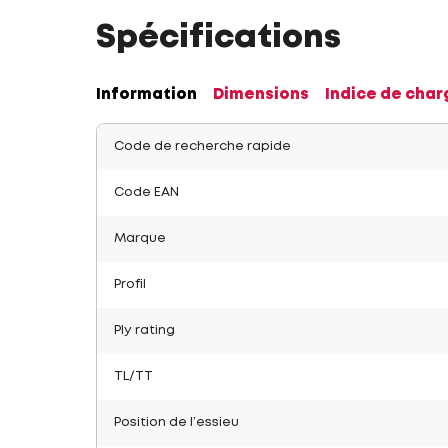
Spécifications
Information
Dimensions
Indice de char
Code de recherche rapide
Code EAN
Marque
Profil
Ply rating
TL/TT
Position de l’essieu