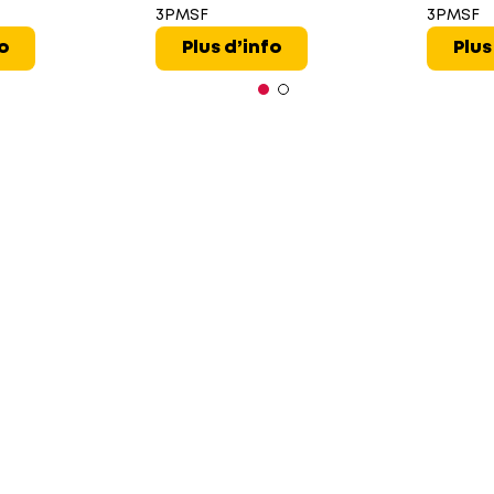
3PMSF
3PMSF
fo
Plus d’info
Plus